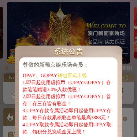
尊敬的
新葡京娱乐场
会员：
尊敬
澳门新葡京娱乐场，亚洲顶级线上博
UPAY、GOPAY
钱包正式上线
▲入款
欢迎您，请登录
1.即日起使用虚拟币（UPAY-GOPAY）存
款笔笔赠送3.0%入款优惠！
①【
在
中心钱包
2.即日起使用虚拟币（UPAY-GOPAY）首
自动享
登录
免费注册
存款
取款
优惠
存二存三存皆有彩金！
无忧！
3.UPAY存款专属活动即日起使用UPAY存
【
点击
款，每日存款累积彩金单笔最高3888元！
【
点击
冰球突破
炸金花
炸金牛
4.UPAY取款专属活动即日起使用UPAY取
【
点击
款，领积分兑换现金无上限！