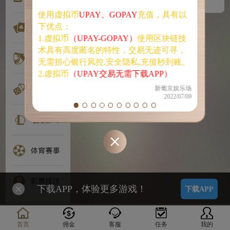
②使
使用虚拟币
UPAY、GOPAY
充值，具有以
存款优
下优点：
【
点击
BBIN视讯
BG视讯
1.虚拟币
（UPAY-GOPAY）
使用区块链技
术具有高度匿名的特性，交易无迹可寻，
③【
银
无需担心银行风控,安全隐私,充值秒到账。
银行卡
2.虚拟币
（UPAY交易无需下载APP）
优惠
2.
（GOPAY需要下载APP）
，认证后即可买
【
点击
新葡京娱乐场
2022/07/09
卖U币，操作简单,U币所有交易是客户之
间大厅互买模式，客户之间的相互交易是
★
由于
不收取任何手续费用的。
您入款
3.虚拟币
（UPAY-GOPAY）
平台承诺永久
账户信
无涨跌,无论何时都可以1:1在人民币和币种
进行入
之间自由兑换。1币=1人民币，支持银行
必要的
卡、微信以及支付宝交易。
谢谢！
下载APP，体验更多游戏！
下载APP
【UPAY钱包无需下载APP】
【点击查看
UPAY钱包充提教程】
首页
佣金
客服
任务
我的
【点击下载GOPAY钱包】